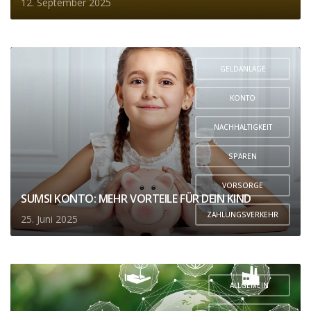
12. September 2025
GELDANLAGE
,
KONTO
,
NACHHALTIGKEIT
,
SPAREN
,
VORSORGE
SUMSI KONTO: MEHR VORTEILE FÜR DEIN KIND
,
ZAHLUNGSVERKEHR
25. Juni 2025
ALLGEMEIN
,