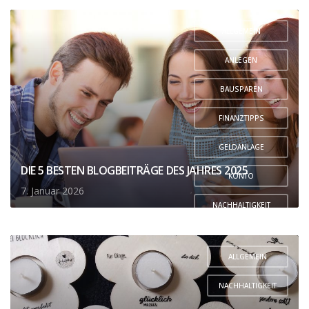
ALLGEMEIN
,
ANLEGEN
,
BAUSPAREN
,
FINANZTIPPS
,
GELDANLAGE
,
DIE 5 BESTEN BLOGBEITRÄGE DES JAHRES 2025
KONTO
7. Januar 2026
,
NACHHALTIGKEIT
,
SPAREN
,
ALLGEMEIN
VERSICHERUNG
,
,
NACHHALTIGKEIT
VORSORGE
,