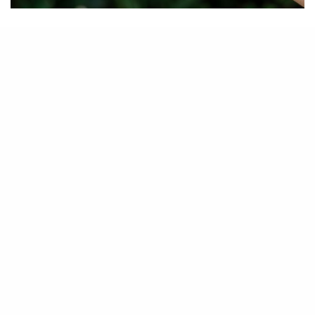
Nachhaltigkeitsbotschafter – unser
Green Team
Sechs Mitarbeiter haben bereits im
Vorjahr die Ausbildung zum “Climate
Ranger” absolviert und sind nun als
Nachhaltigkeitsbotschafter im Green
Team der Raiffeisenbank Eberndorf aktiv.
Ihr Ziel: Vor allem bei den Kollegen die
Begeisterung für “grüne Themen” wecken
und zeigen, dass jede Handlung zählt. In
sogenannten „DeepDives“ wird
regelmäßig in ein Thema (zum Beispiel