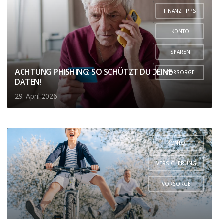
,
FINANZTIPPS
,
KONTO
,
SPAREN
,
ACHTUNG PHISHING: SO SCHÜTZT DU DEINE
VORSORGE
DATEN!
29. April 2026
KONTO
,
VERSICHERUNG
,
VORSORGE