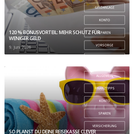
,
GELDANLAGE
,
KONTO
,
120 % BONUSVORTEIL: MEHR SCHUTZ FÜR
SPAREN
WENIGER GELD
,
VORSORGE
9. Juni 2026
,
ZAHLUNGSVERKEHR
ALLGEMEIN
,
FINANZTIPPS
,
KONTO
,
SPAREN
,
VERSICHERUNG
SO PLANST DU DEINE REISEKASSE CLEVER
,