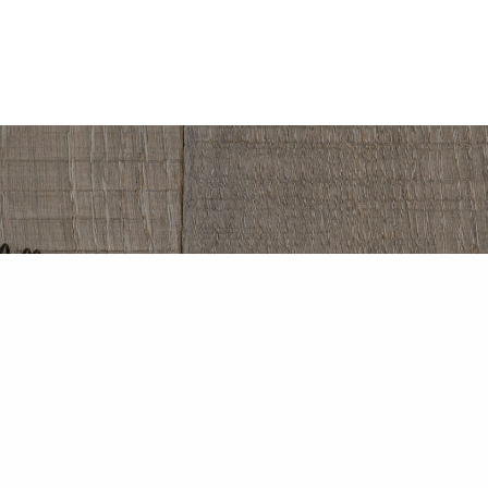
Kein
jet