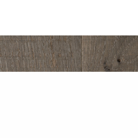
en neuen Blog-Beitrag mehr verpas
zt kostenlosen Newsletter abonnie